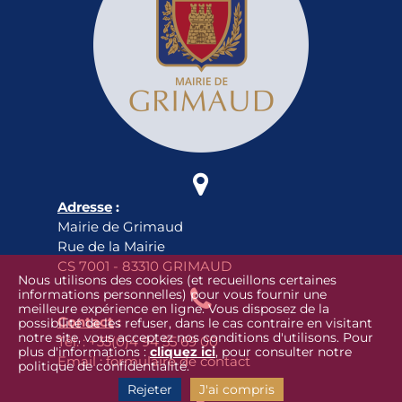

Adresse
:
Mairie de Grimaud
Rue de la Mairie
CS 7001 - 83310 GRIMAUD
Nous utilisons des cookies (et recueillons certaines

informations personnelles) pour vous fournir une
meilleure expérience en ligne. Vous disposez de la
Contact
:
possibilité de les refuser, dans le cas contraire en visitant
notre site, vous acceptez nos conditions d'utilisons. Pour
Tél. :
+33(0)4 94 55 69 00
plus d'informations :
cliquez ici
, pour consulter notre
Email :
formulaire de contact
politique de confidentialité.
Rejeter
J'ai compris