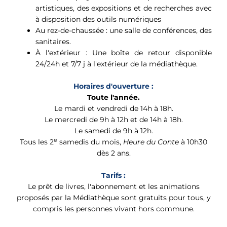
régionaux, historiques, grands caractères,
classiques, Magazines, BD et Romans graphiques
Un espace Documentaire et multimédias adulte
avec livres audio, platine et Vinyles, DVD, CD,
Livres-audio et documentaires... avec un
automate de prêt pour l'autonomie des usagers
lors des retours et prêts de livres sur place.
Un espace jeunesse avec cabane de lecture,
gradins et assises autour d'albums, comptines,
BD, contes, romans, documentaires, magazines,
DVD,...
Un espace jeunes : mangas, romans, BD, fantasy,
DVD, magazines, jeux de société et vidéo, écran
et lecteur Blu-ray
Un espace polyvalent de 15 m²pour des activités
artistiques, des expositions et de recherches avec
à disposition des outils numériques
Au rez-de-chaussée : une salle de conférences, des
sanitaires.
À l'extérieur : Une boîte de retour disponible